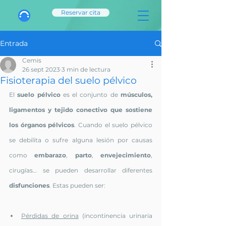
Reservar cita
Entrada
Cemis
26 sept 2023
3 min de lectura
Fisioterapia del suelo pélvico
El 
suelo pélvico
 es el conjunto de 
músculos, 
ligamentos y tejido conectivo que sostiene 
los órganos pélvicos
. Cuando el suelo pélvico 
se debilita o sufre alguna lesión por causas 
como 
embarazo
, 
parto
, 
envejecimiento
, 
cirugías… se pueden desarrollar diferentes 
disfunciones
. Estas pueden ser:
Pérdidas de orina
 (incontinencia urinaria 