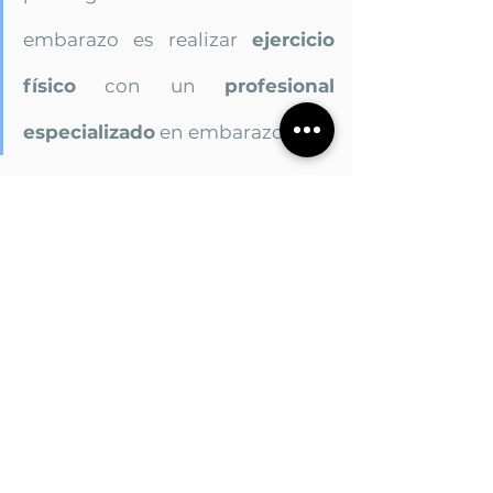
embarazo es realizar 
ejercicio 
físico
 con un 
profesional 
especializado
 en embarazo. 
De esta manera iremos 
adaptándonos 
a todos 
los cambios que se van a producir en nuestro 
cuerpo, sin llegar a padecer ningún tipo de 
dolor.
Realizamos 
tratamientos específicos para la 
mujer embarazada
, como la 
terapia manual
, 
el masaje, drenaje linfático manual, 
masaje 
perineal
 y la enseñanza de 
ejercicios 