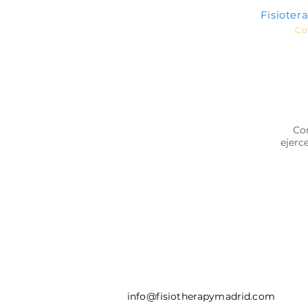
Fisioter
Co
Com
ejerc
info@fisiotherapymadrid.com