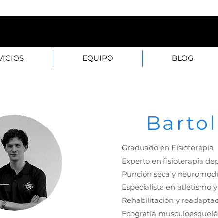
20B — 28003 Madrid L–
VICIOS
EQUIPO
BLOG
Barto
Graduado en Fisioterapia
Experto en fisioterapia de
Punción seca y neuromodu
Especialista en atletismo 
Rehabilitación y readaptac
Ecografía musculoesquelé