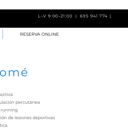
V 9:00–21:00 |
695 941 774
|
RESERVA ONLINE
lomé
portiva
lación percutánea
y running
ión de lesiones deportivas
tica