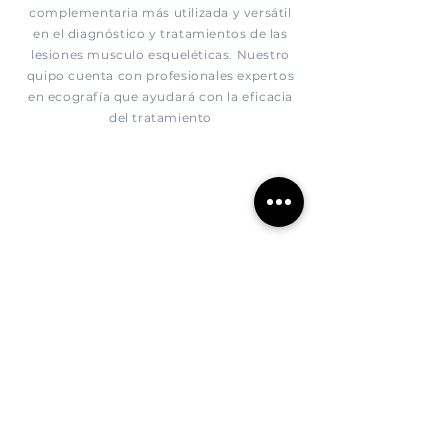
complementaria más utilizada y versátil
en el diagnóstico y tratamientos de las
lesiones musculo esqueléticas. Nuestro
quipo cuenta con profesionales expertos
en ecografía que ayudará con la eficacia
del tratamiento
Fisioterapia
mandibular
Especialista en valoración y tratamiento
de la articulación temporo-mandibular.
Tratamiento de bruxismo, cefaleas y
otros trastornos derivados de la ATM