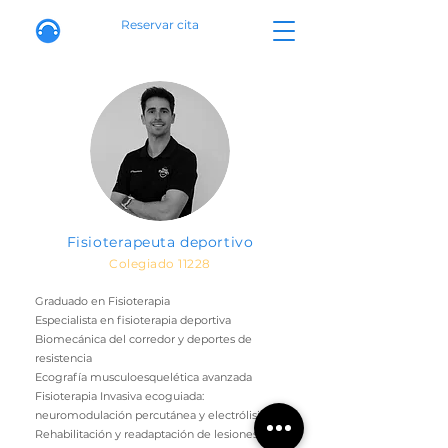
Reservar cita
Fisioterapeuta deportivo
Colegiado 11228
Graduado en Fisioterapia
Especialista en fisioterapia deportiva
Biomecánica del corredor y deportes de
resistencia
Ecografía musculoesquelética avanzada
Fisioterapia Invasiva ecoguiada:
neuromodulación percutánea y electrólisis
Rehabilitación y readaptación de lesiones