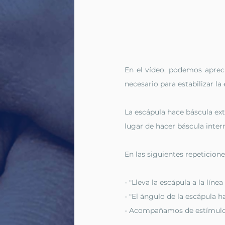
En el vídeo, podemos aprec
necesario para estabilizar la
La escápula hace báscula exte
lugar de hacer báscula intern
En las siguientes repeticion
- "Lleva la escápula a la líne
- "El ángulo de la escápula h
- Acompañamos de estímulo t