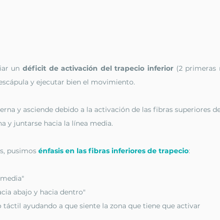
iar un 
déficit de activación del trapecio inferior
 (2 primeras r
 escápula y ejecutar bien el movimiento. 
rna y asciende debido a la activación de las fibras superiores del
a y juntarse hacia la línea media.
es, pusimos 
énfasis en las fibras inferiores de trapecio
:
a media"
acia abajo y hacia dentro"
áctil ayudando a que siente la zona que tiene que activar