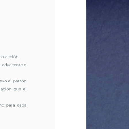
na acción. 
 adyacente o 
evo el patrón 
ción que el 
no para cada 