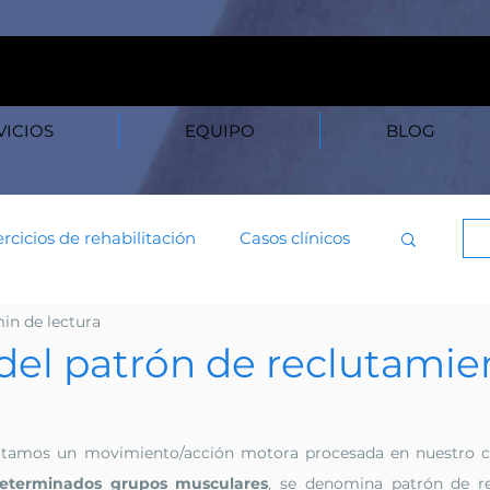
20B — 28003 Madrid L–
VICIOS
EQUIPO
BLOG
ercicios de rehabilitación
Casos clínicos
in de lectura
Lumbar
Hombro
Codo
Muñeca
 del patrón de reclutamie
Cabeza
Brazo
Antebrazo
cutamos un movimiento/acción motora procesada en nuestro c
determinados grupos musculares
, se denomina patrón de re