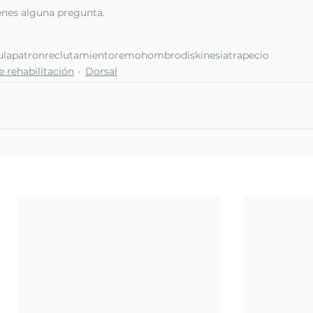
enes alguna pregunta.
ula
patron
reclutamiento
remo
hombro
diskinesia
trapecio
e rehabilitación
Dorsal