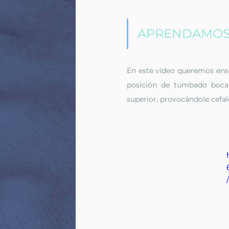
APRENDAMOS 
En este vídeo queremos ense
posición de tumbado boca a
superior, provocándole cefale