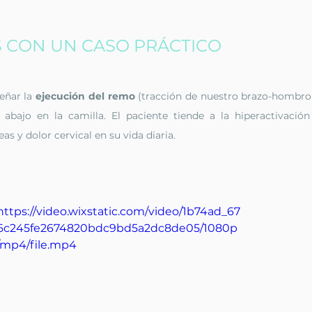
CON UN CASO PRÁCTICO
ñar la 
ejecución del remo
 (tracción de nuestro brazo-hombro-
bajo en la camilla. El paciente tiende a la hiperactivación 
as y dolor cervical en su vida diaria.
https://video.wixstatic.com/video/1b74ad_67
6c245fe2674820bdc9bd5a2dc8de05/1080p
/mp4/file.mp4