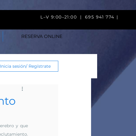
V 9:00–21:00 |
695 941 774
|
RESERVA ONLINE
Inicia sesión/ Regístrate
nto
erebro y que 
clutamiento. 