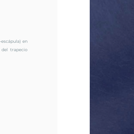
escápula) en 
del trapecio 