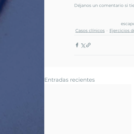
Déjanos un comentario si ti
escap
Casos clínicos
Ejercicios d
Entradas recientes