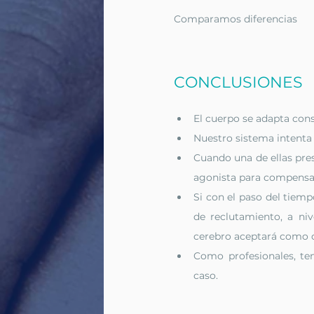
Comparamos diferencias
CONCLUSIONES
El cuerpo se adapta cons
Nuestro sistema intenta 
Cuando una de ellas pres
agonista para compensar 
Si con el paso del tiemp
de reclutamiento, a n
cerebro aceptará como c
Como profesionales, te
caso.