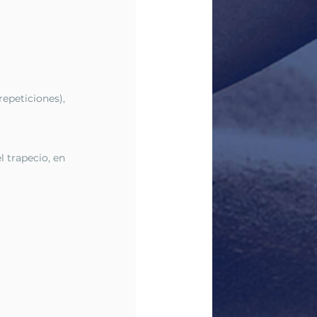
epeticiones), 
 trapecio, en 