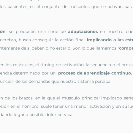
no
Espalda
Técnicas fisioterapia
los pacientes, es el conjunto de músculos que se activan para 
Suelo pélvico
Padel
BFR
ión
, se producen una serie de 
adaptaciones
 en nuestro cue
erebro, busca conseguir la acción final, 
implicando a las est
ntemente de si deben o no estarlo. Son lo que llamamos "
compe
ox
en los músculos, el timing de activación, la secuencia o el pro
endrá determinado por un  
proceso de aprendizaje continuo
,
 función de las demandas que nuestro sistema perciba.
n de los brazos, en la que el músculo principal implicado sería 
ón en el hombro, suele tener una menor activación y en su lugar
dando lugar a posible dolor cervical.