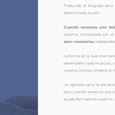
Muslo
Pierna
Pie
Ma
Traducido al lenguaje para 
determinada acción. 
Fisioterapia
Tendinopatías
Cuando tenemos una les
sistema, comandado por el c
sean necesarias
 independie
Herramientas fisioterapia
Hyr
La forma en la que intervien
desempeña cada músculo, v
nuestra corteza cerebral en
Un ejemplo sería la elevació
pero cuando tenemos una lesi
ayuda del trapecio superior, 