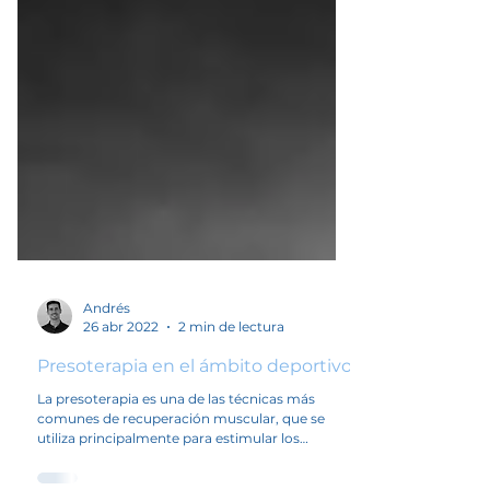
Andrés
26 abr 2022
2 min de lectura
Presoterapia en el ámbito deportivo
La presoterapia es una de las técnicas más