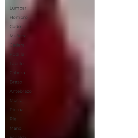
Lumbar
Hombro
Codo
Muñeca
Cadera
Rodilla
Tobillo
Cabeza
Brazo
Antebrazo
Muslo
Pierna
Pie
Mano
Espalda