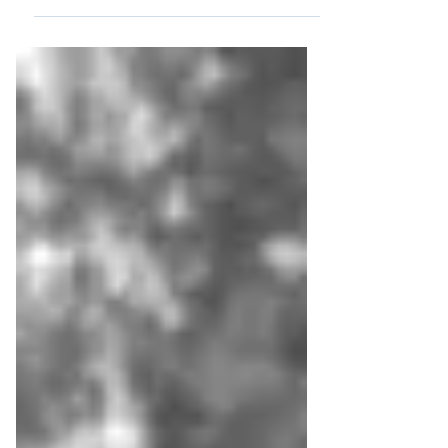
comunes de recuperación muscular, que se
utiliza principalmente para estimular los
músculos