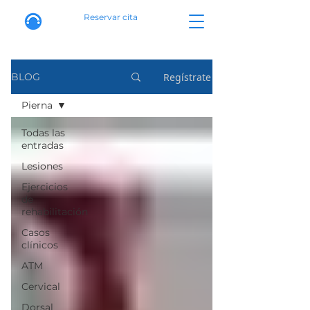
Reservar cita
Regístrate
BLOG
Pierna
Todas las
entradas
Lesiones
Ejercicios
de
rehabilitación
Casos
clínicos
ATM
Cervical
Dorsal