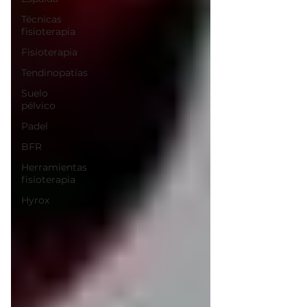
Técnicas
fisioterapia
Fisioterapia
Tendinopatías
Suelo
pélvico
Padel
BFR
Herramientas
fisioterapia
Hyrox