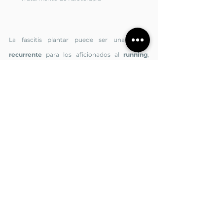
La fascitis plantar puede ser una 
lesión 
recurrente
 para los aficionados al 
running
, 
pero con el cuidado adecuado y la atención 
temprana, es posible prevenir y tratar esta 
afección. Al incorporar prácticas de 
estiramiento, fortalecimiento y cuidado 
adecuado del calzado, los corredores pueden 
mantenerse con una adecuada de 
entrenamiento y 
Saber más