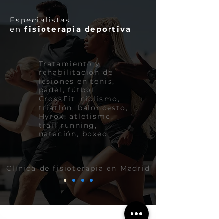
Especialistas
en
fisioterapia deportiva
Tratamiento y
rehabilitación de
lesiones en tenis,
pádel, fútbol,
CrossFit, ciclismo,
triatlón, b
aloncesto,
Hyrox, atletismo,
trail running,
natación, boxeo
Clínica de fisioterapia en Madrid