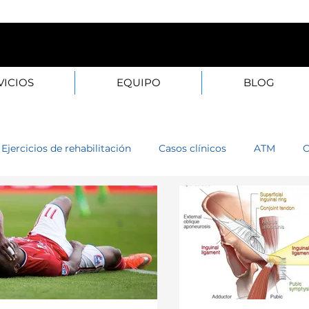
20B — 28003 Madrid L–
VICIOS
EQUIPO
BLOG
Ejercicios de rehabilitación
Casos clínicos
ATM
C
o
Muñeca
Cadera
Rodilla
Tobillo
Cabez
na
Pie
Mano
Espalda
Técnicas fisioterapia