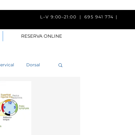
V 9:00–21:00 |
695 941 774
|
RESERVA ONLINE
ervical
Dorsal
a
Brazo
Fisioterapia