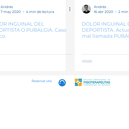
o
Padel
BFR
Herramientas fisioterapia
Hyro
Andrés
Andrés
7 may 2020
4 min de lectura
16 abr 2020
2 min 
OR INGUINAL DEL
DOLOR INGUINAL 
ORTISTA O PUBALGIA. Caso
DEPORTISTA. Actual
co.
mal llamada PUBA
Reservar cita