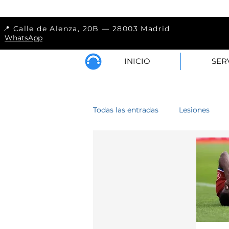
📍 Calle de Alenza, 
WhatsApp
INICIO
SER
Todas las entradas
Lesiones
Lumbar
Hombro
Cod
Antebrazo
Muslo
Pier