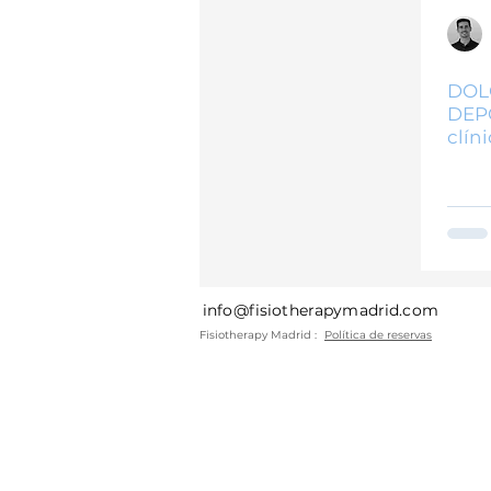
Tendinopatías
Suelo pélvic
DOL
DEP
clíni
info@fisiotherapymadrid.com
Fisiotherapy Madrid :
Política
de reservas