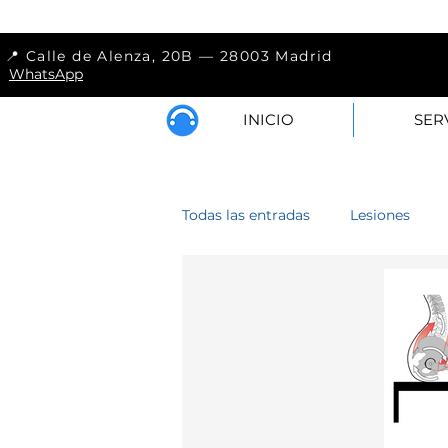
📍 Calle de Alenza, 
WhatsApp
INICIO
SER
Todas las entradas
Lesiones
Lumbar
Hombro
Cod
Antebrazo
Muslo
Pier