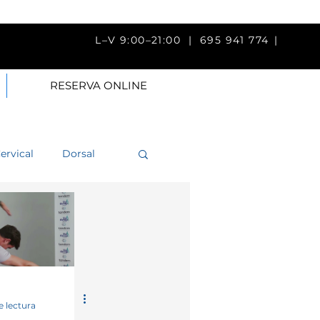
V 9:00–21:00 |
695 941 774
|
RESERVA ONLINE
ervical
Dorsal
a
Brazo
Fisioterapia
e lectura