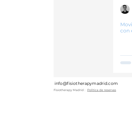
Tendinopatías
Suelo pélvic
Movi
con 
info@fisiotherapymadrid.com
Fisiotherapy Madrid :
Política
de reservas