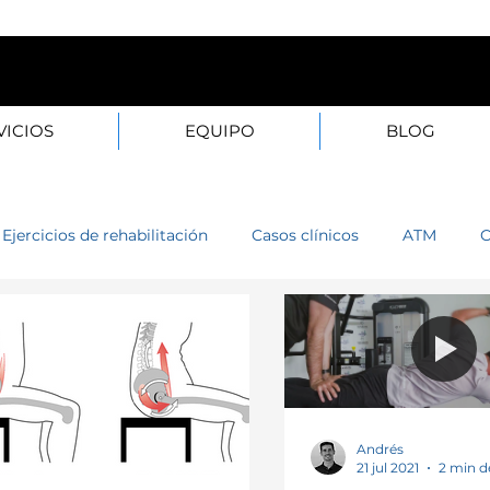
20B — 28003 Madrid L–
VICIOS
EQUIPO
BLOG
Ejercicios de rehabilitación
Casos clínicos
ATM
C
o
Muñeca
Cadera
Rodilla
Tobillo
Cabez
na
Pie
Mano
Espalda
Técnicas fisioterapia
Andrés
21 jul 2021
2 min d