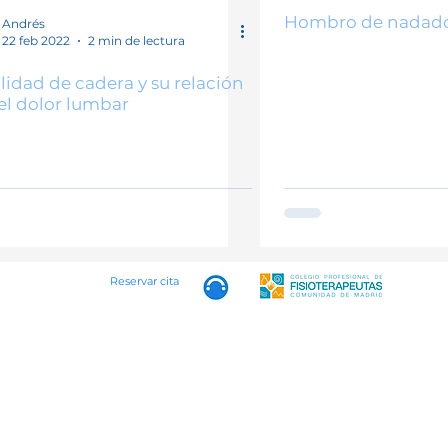
o
Padel
BFR
Herramientas fisioterapia
Hyro
Hombro de nadador
Andrés
22 feb 2022
2 min de lectura
lidad de cadera y su relación
el dolor lumbar
Reservar cita