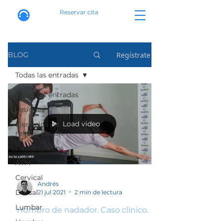
Reservar cita
Regístrate
BLOG
Todas las entradas
Todas las entradas
Lesiones
Load video
Ejercicios de
rehabilitación
Casos clínicos
ATM
Cervical
Andrés
Dorsal
21 jul 2021
2 min de lectura
Lumbar
Hombro de nadador. Caso clínico.