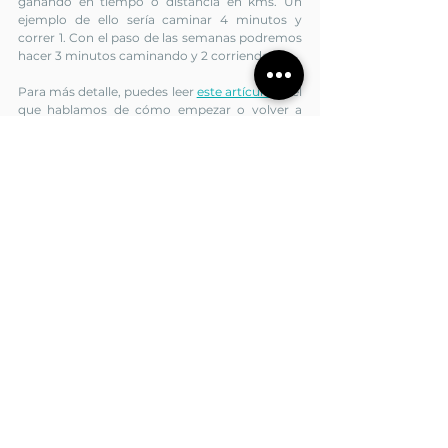
ganando en tiempo o distancia en kms. Un 
ejemplo de ello sería caminar 4 minutos y 
correr 1. Con el paso de las semanas podremos 
hacer 3 minutos caminando y 2 corriendo.
Para más detalle, puedes leer 
este artículo
 en el 
que hablamos de cómo empezar o volver a 
empezar después de un parón prolongado.
Para cualquier pregunta, te leemos en 
comentarios o 
reserva cita
 en nuestra web.
Lesiones
Ejercicios de rehabilitación
Rodilla
Ver todo
Entradas relacionadas