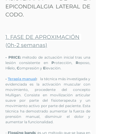
EPICONDILALGIA LATERAL DE 
CODO.
1. FASE DE APROXIMACIÓN
(
0h-2 semanas)
- 
PRICE
:
 método de actuación inicial tras una 
lesión consistente en 
P
rotección, 
R
eposo, 
H
i
elo, 
C
ompresión y 
E
levación.
- 
Terapia manual
:
 l
a técnica más investigada y 
evidenciada es la activación muscular con 
movimiento, procedente del concepto 
Mulligan
. Consiste en movilización articular 
suave por parte del fisioterapeuta y un 
movimiento activo por parte del paciente. Esta 
técnica ha demostrado 
aumentar la fuerza de 
prensión manual
, disminuir el dolor y 
aumentar la funcionalidad.
- 
Flossing bands
: e
s un método que se basa en 