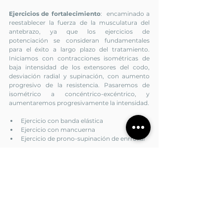
Ejercicios de fortalecimiento
:  encaminado a 
reestablecer la fuerza de la musculatura del 
antebrazo, ya que los ejercicios de 
potenciación se consideran fundamentales 
para el éxito a largo plazo del tratamiento. 
Iniciamos con contracciones isométricas de 
baja intensidad de los extensores del codo, 
desviación radial y supinación, con aumento 
progresivo de la resistencia. Pasaremos de 
isométrico a concéntrico-excéntrico, y 
aumentaremos progresivamente la intensidad.
Ejercicio con banda elástica 
Ejercicio con mancuerna
Ejercicio de prono-supinación de enrrollar
3. FASE DE PRE-OPTIMIZACIÓN
(
4 semanas en adelante)
Propiocepción: 
recuperación del sistema 
propioceptivo tras lesiones que disminuyen la 