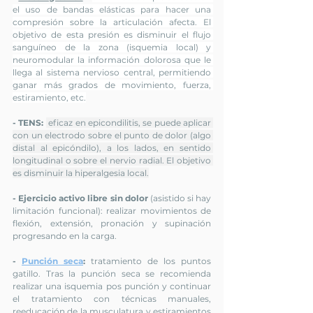
el uso de bandas elásticas para hacer una 
compresión sobre la articulación afecta. El 
objetivo de esta presión es disminuir el flujo 
sanguíneo de la zona (isquemia local) y 
neuromodular la información dolorosa que le 
llega al sistema nervioso central, permitiendo 
ganar más grados de movimiento, fuerza, 
estiramiento, etc.
- TENS: 
eficaz en epicondilitis, se puede aplicar 
con un electrodo sobre el punto de dolor (algo 
distal al epicóndilo), a los lados, en sentido 
longitudinal o sobre el nervio radial. El objetivo 
es disminuir la hiperalgesia local.
- Ejercicio activo libre sin dolor 
(asistido si hay 
limitación funcional): realizar movimientos de 
flexión, extensión, pronación y supinación 
progresando en la carga.
- 
Punción seca
:
 tratamiento de los puntos 
gatillo. Tras la punción seca se recomienda 
realizar una isquemia pos punción y continuar 
el tratamiento con técnicas manuales, 
reeducación de la musculatura y estiramientos 