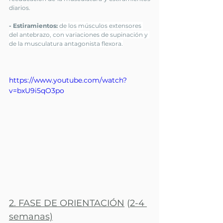
diarios.
- Estiramientos: 
de los músculos extensores 
del antebrazo, con variaciones de supinación y 
de la musculatura antagonista flexora.
https://www.youtube.com/watch?
v=bxU9i5qO3po
2. FASE DE ORIENTACIÓN
 (
2-4 
semanas)