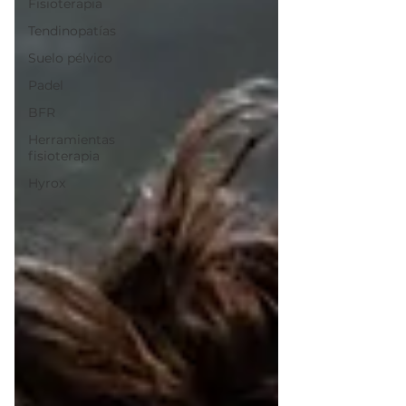
Fisioterapia
Tendinopatías
Suelo pélvico
Padel
BFR
Herramientas
fisioterapia
Hyrox