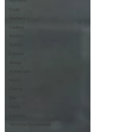
Hombro
Codo
Muñeca
Cadera
Rodilla
Tobillo
Cabeza
Brazo
Antebrazo
Muslo
Pierna
Pie
Mano
Espalda
Técnicas fisioterapia