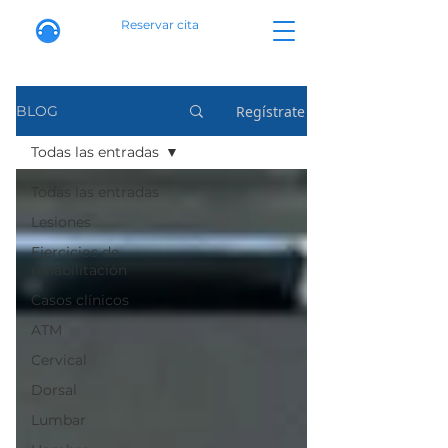
Reservar cita
Regístrate
BLOG
Todas las entradas
Todas las entradas
Lesiones
Ejercicios de
rehabilitación
Casos clínicos
ATM
Cervical
Dorsal
Lumbar