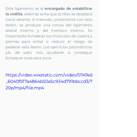
Este ligamento es el 
encargado de estabilizar 
la rodilla
, además evita que la tibia se desplace 
hacia delante. A menudo, juntamente con esta 
lesión, se produce una rotura del ligamento 
lateral interno y del menisco interno. Es 
importante fortalecer los músculos de cadera y 
piernas para evitar o reducir el riesgo de 
padecer esta lesión. Los ejercicios pliométricos 
y/o de salto nos ayudarán a conseguir 
fortalecer toda esta zona.
https://video.wixstatic.com/video/0747ed
_6040f5f7a4864b50a5c934d791bbccd3/7
20p/mp4/file.mp4