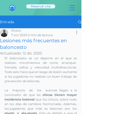
Reservar cita
Entrada
Álvaro
7 oct 2020
2 min de lectura
Lesiones más frecuentes en
baloncesto
Actualizado:
12 dic 2020
El baloncesto es un deporte en el que se 
realizan movimientos de corte, arranque-
frenada, saltos y velocidad multidireccional. 
Todo esto hace que el riesgo de lesión aumente 
si los jugadores no realizan un buen trabajo de 
prevención de lesiones.
La  mayoría  de  los  autores llegan a la 
conclusión de que las 
chicas tienen mayor 
incidencia lesional
 que los chicos, sobre todo 
en los días de cambios hormonales. Además, 
los jugadores  que  más  se  lesionan  son  los 
pívots  y  ala-pívots.
 Esto es debido a que el 