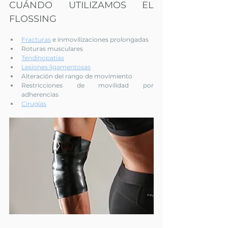
CUÁNDO UTILIZAMOS EL 
FLOSSING
Fracturas
 e inmovilizaciones prolongadas
Roturas musculares
Tendinopatías
Lesiones ligamentosas
Alteración del rango de movimiento
Restricciones de movilidad por 
adherencias
Cirugías