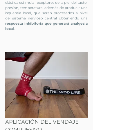
elástica estimula receptores de la piel del tacto, 
presión, temperatura, además de producir una 
isquemia local, que serán procesados a nivel 
del sistema nervioso central obteniendo una 
respuesta inhibitoria que generará analgesia 
local
.
APLICACIÓN DEL VENDAJE 
COMPRESIVO 