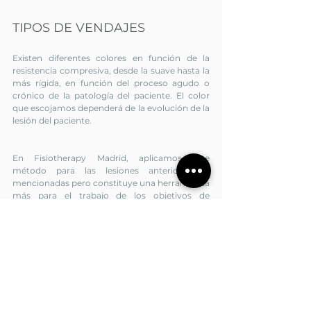
TIPOS DE VENDAJES
Existen diferentes colores en función de la 
resistencia compresiva, desde la suave hasta la 
más rígida, en función del proceso agudo o 
crónico de la patología del paciente. El color 
que escojamos dependerá de la evolución de la 
lesión del paciente.
En Fisiotherapy Madrid, aplicamos este 
método para las lesiones anteriormente 
mencionadas pero constituye una herramienta 
más para el trabajo de los objetivos de 
nuestros pacientes. Ninguna técnica es 
efectiva por sí sola, sino que el tratamiento es 
individualizado para cada persona y nuestras 
competencias nos harán elegir las mejores 
herramientas para abordar su lesión.