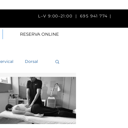
V 9:00–21:00 |
695 941 774
|
RESERVA ONLINE
ervical
Dorsal
a
Brazo
Fisioterapia