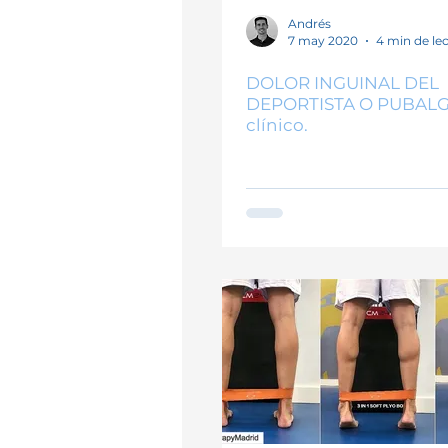
Tendinopatías
Suelo pélvic
Andrés
7 may 2020
4 min de le
DOLOR INGUINAL DEL
DEPORTISTA O PUBALGI
clínico.