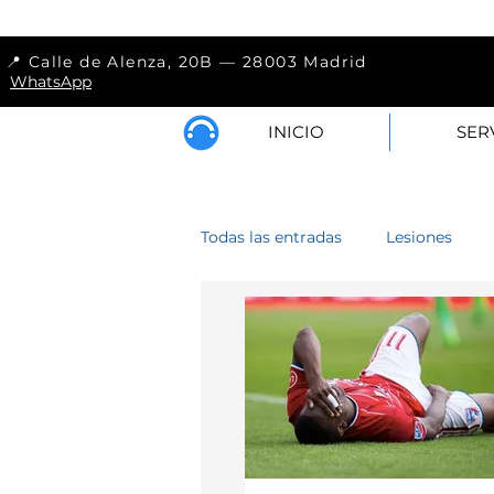
📍 Calle de Alenza, 
WhatsApp
INICIO
SER
Todas las entradas
Lesiones
Lumbar
Hombro
Cod
Antebrazo
Muslo
Pier