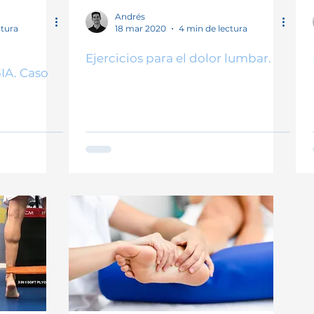
o
Padel
BFR
Herramientas fisioterapia
Hyro
Andrés
ctura
18 mar 2020
4 min de lectura
Ejercicios para el dolor lumbar.
A. Caso