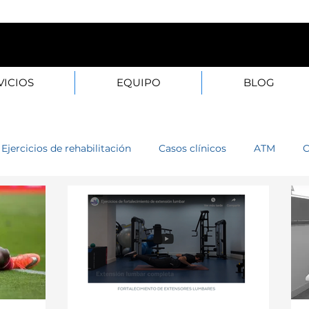
20B — 28003 Madrid L–
VICIOS
EQUIPO
BLOG
Ejercicios de rehabilitación
Casos clínicos
ATM
C
o
Muñeca
Cadera
Rodilla
Tobillo
Cabez
na
Pie
Mano
Espalda
Técnicas fisioterapia